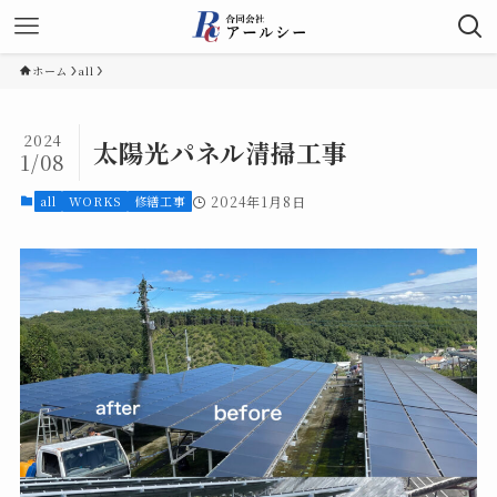
ホーム
all
2024
太陽光パネル清掃工事
1/08
all
WORKS
修繕工事
2024年1月8日